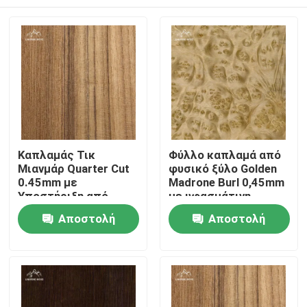
Καπλαμάς Τικ
Φύλλο καπλαμά από
Μιανμάρ Quarter Cut
φυσικό ξύλο Golden
0.45mm με
Madrone Burl 0,45mm
Υποστήριξη από
με υφασμάτινη
Ύφασμα
επένδυση
Σπίτι
Αποστολή
Αποστολή
ερώτησης
ερώτησης
Προϊόντα
Βίντεο