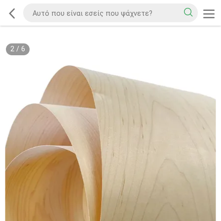
2
/
6