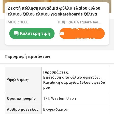
Ζεστή πώληση Καναδικά φύλλα ελαίου ξύλου
ελαίου ξύλου ελαίου για skateboards ξύλινα
ελαία ελαίου
MOQ：1000
Τιμή：$6.07/square meters 40-999 square meters
Μας ελάτε σε
Καλύτερη τιμή
επαφή με
Περιγραφή προϊόντων
Γυροσκάφτες
,
Επένδυση από ξύλινο σφεντόνι
,
Υψηλό φως:
Καναδική σφραγίδα ξύλου σφενδά
μου
Όροι πληρωμής
T/T, Western Union
Αριθμό μοντέλου
Β-σφένδαμνος