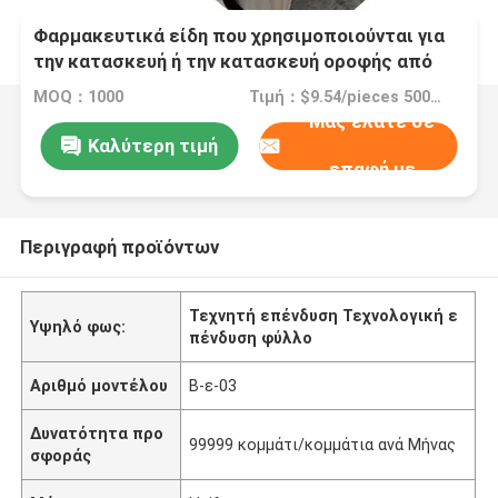
Φαρμακευτικά είδη που χρησιμοποιούνται για
την κατασκευή ή την κατασκευή οροφής από
ξύλο
MOQ：1000
Τιμή：$9.54/pieces 500-999 pieces
Μας ελάτε σε
Καλύτερη τιμή
επαφή με
Περιγραφή προϊόντων
Τεχνητή επένδυση Τεχνολογική ε
Υψηλό φως:
πένδυση φύλλο
Αριθμό μοντέλου
Β-ε-03
Δυνατότητα προ
99999 κομμάτι/κομμάτια ανά Μήνας
σφοράς