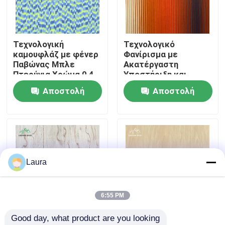
Σχετικά με εμάς
Τεχνολογική
Τεχνολογικό
καμουφλάζ με φένερ
Φανίρισμα με
Επισκέψεις στο εργοστάσιο
Παβώνας Μπλε
Ακατέργαστη
Πτερύγια Χρώμα 0,4
Υποστήριξη και
mm
Μονάδα 0,4
Αποστολή
Αποστολή
Έλεγχος ποιότητας
χιλιοστών στο
χρώμα Νεόν
ερώτησης
ερώτησης
Επικοινωνήστε μαζί μας
Ειδήσεις
Laura
Υποθέσεις
6:55 PM
Good day, what product are you looking 
Ζητήστε μια προσφορά
Σπάνιο καπλαμάς
Επιστροφή Φτερό