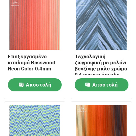
Επεξεργασμένο
Τεχνολογική
καπλαμά Basswood
ζωγραφική με μελάνι
Neon Color 0.4mm
βενζίνης μπλε χρώμα
0,4 mm για έπιπλα
Ayous
Αποστολή
Αποστολή
Σπίτι
ερώτησης
ερώτησης
Προϊόντα
Βίντεο