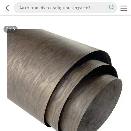
2
/
6