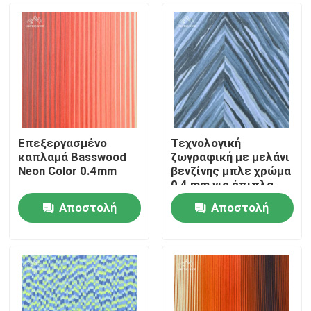
Επεξεργασμένο
Τεχνολογική
καπλαμά Basswood
ζωγραφική με μελάνι
Neon Color 0.4mm
βενζίνης μπλε χρώμα
0,4 mm για έπιπλα
Ayous
Αποστολή
Αποστολή
Σπίτι
ερώτησης
ερώτησης
Προϊόντα
Βίντεο