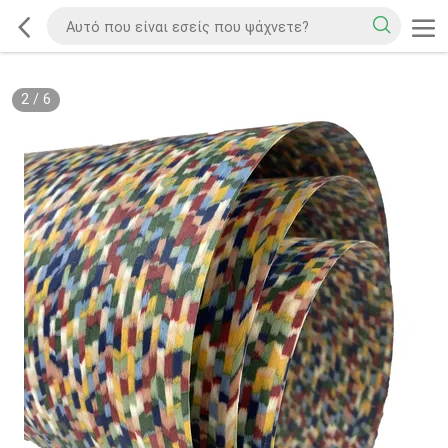
2
/
6