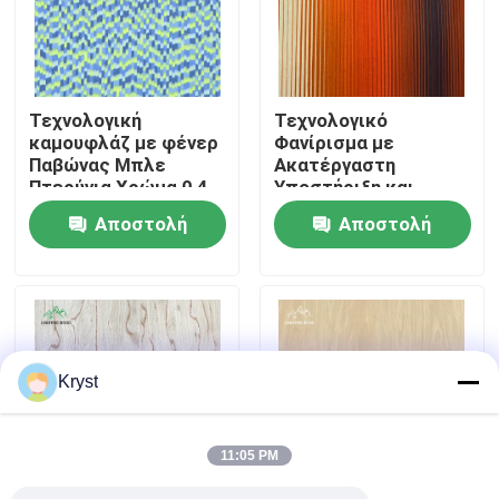
Σχετικά με εμάς
Τεχνολογική
Τεχνολογικό
Επισκέψεις στο εργοστάσιο
καμουφλάζ με φένερ
Φανίρισμα με
Παβώνας Μπλε
Ακατέργαστη
Πτερύγια Χρώμα 0,4
Υποστήριξη και
Έλεγχος ποιότητας
mm
Μονάδα 0,4
Αποστολή
Αποστολή
χιλιοστών στο
χρώμα Νεόν
ερώτησης
ερώτησης
Επικοινωνήστε μαζί μας
Ειδήσεις
Kryst
Υποθέσεις
11:05 PM
Ζητήστε μια προσφορά