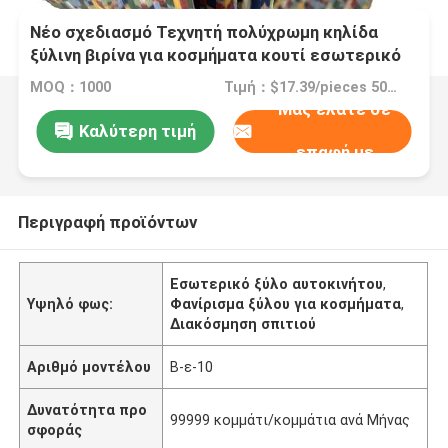
Νέο σχεδιασμό Τεχνητή πολύχρωμη κηλίδα
ξύλινη βιρίνα για κοσμήματα κουτί εσωτερικό
αυτοκινήτου διακόσμηση σπιτιού 2500 * 640mm
MOQ：1000
Τιμή：$17.39/pieces 50-499 pieces
Μας ελάτε σε
Καλύτερη τιμή
επαφή με
Περιγραφή προϊόντων
Εσωτερικό ξύλο αυτοκινήτου
,
Υψηλό φως:
Φανίρισμα ξύλου για κοσμήματα
,
Διακόσμηση σπιτιού
Αριθμό μοντέλου
Β-ε-10
Δυνατότητα προ
99999 κομμάτι/κομμάτια ανά Μήνας
σφοράς