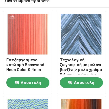
Συνιστώμενα προϊόντα
Επεξεργασμένο
Τεχνολογική
καπλαμά Basswood
ζωγραφική με μελάνι
Neon Color 0.4mm
βενζίνης μπλε χρώμα
0,4 mm για έπιπλα
Σπίτι
Ayous
Αποστολή
Αποστολή
Προϊόντα
ερώτησης
ερώτησης
Βίντεο