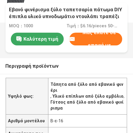
Εβανό φινέρισμα ξύλο ταπετσαρία πάτωμα DIY
έπιπλα υλικό υπνοδωμάτιο ντουλάπι τραπέζι
δέρμα μέγεθος 250x64CM
MOQ：1000
Τιμή：$6.16/pieces 50-499 pieces
Μας ελάτε σε
Καλύτερη τιμή
επαφή με
Περιγραφή προϊόντων
Τάπητα από ξύλο από εβανικό φιν
έρι
Υψηλό φως:
,
Υλικό επίπλων από ξύλο εμβόλιο
,
Γότσος από ξύλο από εβανικό φινί
ρισμα
Αριθμό μοντέλου
Β-ε-16