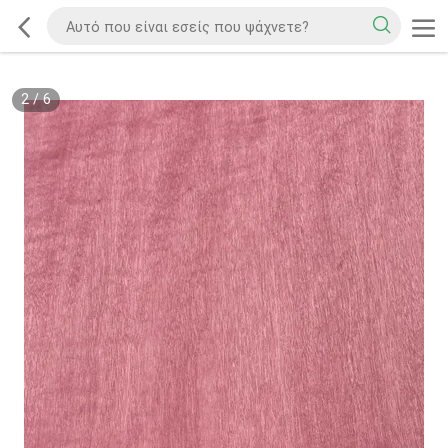
2
/
6