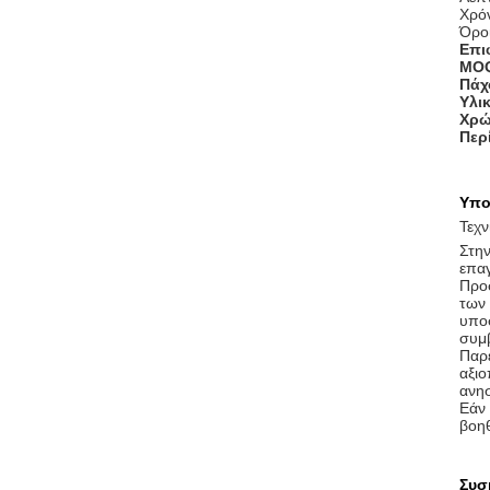
Χρό
Όροι
Επι
MO
Πάχ
Υλι
Χρώ
Περ
Υπο
Τεχν
Στην
επαγ
Προσ
των 
υποσ
συμ
Παρέ
αξιο
ανησ
Εάν 
βοηθ
Συσ