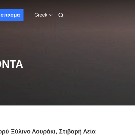
όσπασμα
Greek
ΌΝΤΑ
ρύ Ξύλινο Λουράκι, Στιβαρή Λεία