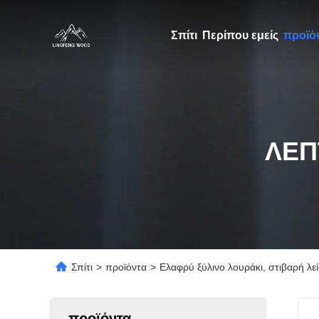
Σπίτι
Περίπου εμείς
προϊό
ΛΕΠ
Σπίτι
>
προϊόντα
>
Ελαφρύ ξύλινο λουράκι, στιβαρή λεί
προϊόντα