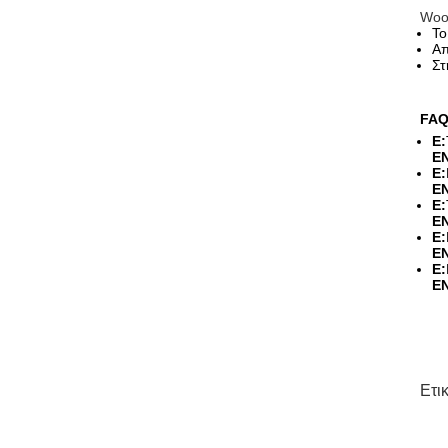
Woo
Το
Απ
Στ
FAQ
Ε:
Ε
Ε:
Ε
Ε:
Ε
Ε:
Ε
Ε:
Ε
Ετι