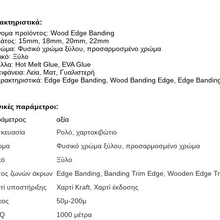
ακτηριστικά:
ομα προϊόντος: Wood Edge Banding
άτος: 15mm, 18mm, 20mm, 22mm
ώμα: Φυσικό χρώμα ξύλου, προσαρμοσμένο χρώμα
ικό: Ξύλο
λλα: Hot Melt Glue, EVA Glue
ιφάνεια: Λεία, Ματ, Γυαλιστερή
ρακτηριστικά: Edge Edge Banding, Wood Banding Edge, Edge Banding
νικές παράμετροι:
άμετρος
αξία
κευασία
Ρολό, χαρτοκιβώτιο
ώμα
Φυσικό χρώμα ξύλου, προσαρμοσμένο χρώμα
κό
Ξύλο
ος ζωνών άκρων
Edge Banding, Banding Trim Edge, Wooden Edge T
τί υποστήριξης
Χαρτί Kraft, Χαρτί έκδοσης
κος
50μ-200μ
Q
1000 μέτρα