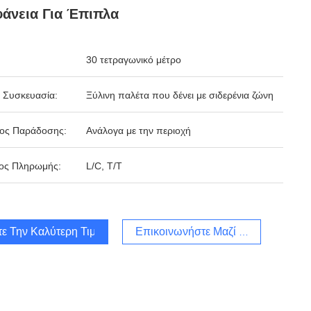
άνεια Για Έπιπλα
30 τετραγωνικό μέτρο
 Συσκευασία:
Ξύλινη παλέτα που δένει με σιδερένια ζώνη
δος Παράδοσης:
Ανάλογα με την περιοχή
ος Πληρωμής:
L/C, T/T
τε Την Καλύτερη Τιμή
Επικοινωνήστε Μαζί Μας