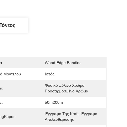
ϊόντος
α
Wood Edge Banding
μό Μοντέλου
Ιστός
Φυσικό Ξύλινο Χρώμα, 
α:
Προσαρμοσμένο Χρώμα
ς:
50m200m
Έγγραφο Της Kraft, Έγγραφο 
ngPaper:
Απελευθέρωσης