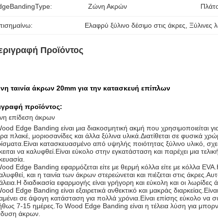
dgeBandingType:
Ζώνη Ακρών
Πλάτο
πισημαίνω:
Ελαφρύ ξύλινο δέσιμο στις άκρες
, 
Ξύλινες 
εριγραφή Προϊόντος
ινη ταινία άκρων 20mm για την κατασκευή επίπλων
ιγραφή προϊόντος:
ινη επίδεση άκρων
ood Edge Banding είναι μια διακοσμητική ακμή που χρησιμοποιείται 
ρα πλακέ, μοριοσανίδες και άλλα ξύλινα υλικά.Διατίθεται σε φυσικά 
ρίσματα.Είναι κατασκευασμένο από υψηλής ποιότητας ξύλινο υλικό, σχε
ειται να καλυφθεί.Είναι εύκολο στην εγκατάσταση και παρέχει μια τελική
κευασία.
ood Edge Banding εφαρμόζεται είτε με θερμή κόλλα είτε με κόλλα EVA.
αλυφθεί, και η ταινία των άκρων στερεώνεται και πιέζεται στις άκρες.Α
λεια.Η διαδικασία εφαρμογής είναι γρήγορη και εύκολη και οι λωρίδες 
ood Edge Banding είναι εξαιρετικά ανθεκτικό και μακράς διαρκείας.Είνα
μένει σε άψογη κατάσταση για πολλά χρόνια.Είναι επίσης εύκολο να σ
θως 7-15 ημέρες.Το Wood Edge Banding είναι η τέλεια λύση για μπορ
νδυση άκρων.