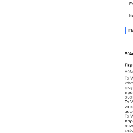
E
Ε
Π
Ξύλ
Περ
Ξύλ
Το W
κόντ
φινι
πρόκ
συσ
Το W
να κ
ασφά
Το W
παρα
συνή
επέ