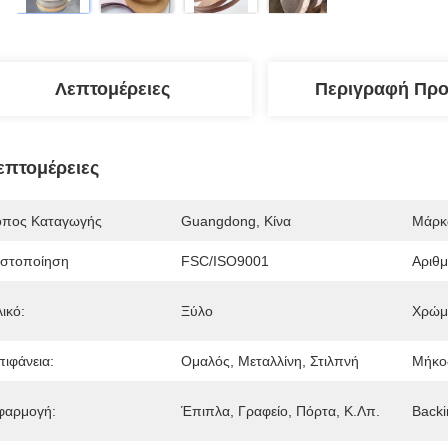
Λεπτομέρειες
Περιγραφή Προ
επτομέρειες
όπος Καταγωγής
Guangdong, Κίνα
Μάρκ
ιστοποίηση
FSC/ISO9001
Αριθ
ικό:
Ξύλο
Χρώμ
πιφάνεια:
Ομαλός, Μεταλλίνη, Στιλπνή
Μήκο
φαρμογή:
Έπιπλα, Γραφείο, Πόρτα, Κ.λπ.
Backi