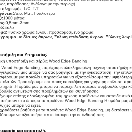
νος παράδοσης: Ανάλογα με την περιοχή
 πληρωμής: L/C, T/T
φάνεια:
Λείο, Ματ, Γυαλιστερό
Q:
1000 μέτρα
ος:
0,5mm-3mm
κό:
Ξύλο
μα:
Φυσικό χρώμα ξύλου, προσαρμοσμένο χρώμα
ίγραμμα με δέσμες άκρων, Ξύλινη επένδυση άκρων, Ξύλινες λωρ
στήριξη και Υπηρεσίες:
ική υποστήριξη και σέρβις Wood Edge Banding
 Wood Edge Banding, παρέχουμε ολοκληρωμένη τεχνική υποστήριξη κα
γελματιών μας μπορεί να σας βοηθήσει με την εγκατάσταση, την επιλο
φέρουμε μια ποικιλία υπηρεσιών για να εξασφαλίσουμε την υψηλότερη
πελατών.Προσφέρουμε επιτόπιες επισκέψεις για γρήγορη επίλυση προ
τήριξη.Η ομάδα μας μπορεί να παρέχει λεπτομερείς συμβουλές σχετικά
βουλές αντιμετώπισης προβλημάτων και συντήρησης.
χουμε επίσης ολοκληρωμένη τεκμηρίωση προϊόντων και εκπαιδευτικό υ
ποιήσουν στο έπακρο τα προϊόντα Wood Edge Banding.Η ομάδα μας είν
υχίες μπορεί να έχετε.
χρειάζεστε βοήθεια με τα προϊόντα Wood Edge Banding, μη διστάσετε
ήσουμε να αξιοποιήσετε στο έπακρο την επένδυσή σας.
κευασία και αποστολή: