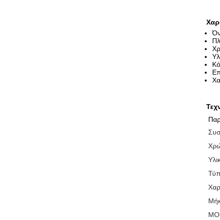
Χαρ
Όν
Πλ
Χρ
Υλ
Κό
Επ
Χα
Τεχ
Παρ
Συσ
Χρ
Υλι
Τύπ
Χαρ
Μή
MO