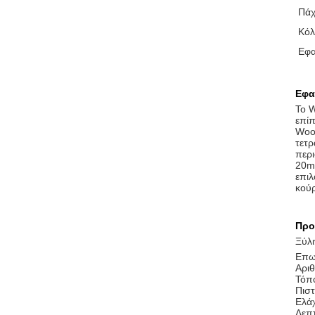
Πάχ
Κόλ
Εφ
Εφα
Το W
επίπ
Wood
τετρ
περι
20mm
επιλ
κού
Προ
Ξύλ
Επω
Αρι
Τόπο
Πισ
Ελάχ
Λεπτ