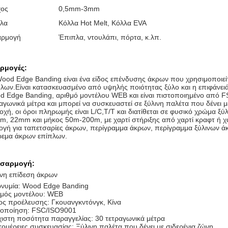
ος
0,5mm-3mm
λα
Κόλλα Hot Melt, Κόλλα EVA
αρμογή
Έπιπλα, ντουλάπι, πόρτα, κ.λπ.
ρμογές:
ood Edge Banding είναι ένα είδος επένδυσης άκρων που χρησιμοποιεί
λων.Είναι κατασκευασμένο από υψηλής ποιότητας ξύλο και η επιφάνειά 
 Edge Banding, αριθμό μοντέλου WEB και είναι πιστοποιημένο από F
αγωνικά μέτρα και μπορεί να συσκευαστεί σε ξύλινη παλέτα που δένει 
οχή, οι όροι πληρωμής είναι L/C,T/T και διατίθεται σε φυσικό χρώμ
, 22mm και μήκος 50m-200m, με χαρτί στήριξης από χαρτί κραφτ ή χα
ογή για ταπετσαρίες άκρων, περίγραμμα άκρων, περίγραμμα ξύλινων άκ
ρεμα άκρων επίπλων.
σαρμογή:
ινη επίδεση άκρων
νυμία: Wood Edge Banding
θμός μοντέλου: WEB
ς προέλευσης: Γκουανγκντόνγκ, Κίνα
τοποίηση: FSC/ISO9001
ιστη ποσότητα παραγγελίας: 30 τετραγωνικά μέτρα
ομέρειες συσκευασίας: Ξύλινη παλέτα που δένει με σιδερένια ζώνη