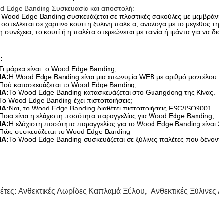
d Edge Banding Συσκευασία και αποστολή:
 Wood Edge Banding συσκευάζεται σε πλαστικές σακούλες με μεμβράνη 
οστέλλεται σε χάρτινο κουτί ή ξύλινη παλέτα, ανάλογα με το μέγεθος τ
η συνέχεια, το κουτί ή η παλέτα στερεώνεται με ταινία ή ιμάντα για να 
:
Τι μάρκα είναι το Wood Edge Banding;
ΝΑ:
Η Wood Edge Banding είναι μια επωνυμία WEB με αριθμό μοντέλου
Πού κατασκευάζεται το Wood Edge Banding;
ΝΑ:
Το Wood Edge Banding κατασκευάζεται στο Guangdong της Κίνας.
Το Wood Edge Banding έχει πιστοποιήσεις;
ΝΑ:
Ναι, το Wood Edge Banding διαθέτει πιστοποιήσεις FSC/ISO9001.
Ποια είναι η ελάχιστη ποσότητα παραγγελίας για Wood Edge Banding;
ΝΑ:
Η ελάχιστη ποσότητα παραγγελίας για το Wood Edge Banding είναι 
Πώς συσκευάζεται το Wood Edge Banding;
ΝΑ:
Το Wood Edge Banding συσκευάζεται σε ξύλινες παλέτες που δένοντα
κέτες:
Ανθεκτικές Λωρίδες Καπλαμά Ξύλου
,
Ανθεκτικές Ξύλινες