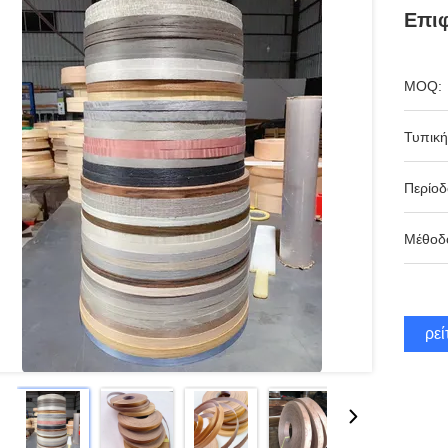
Επιφ
MOQ:
Τυπική
Περίο
Μέθοδ
Βρεί