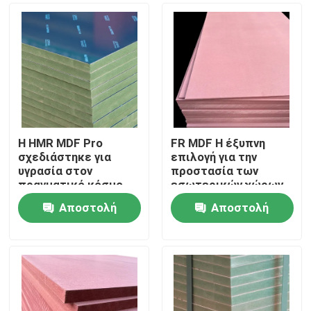
Η HMR MDF Pro
FR MDF Η έξυπνη
σχεδιάστηκε για
επιλογή για την
υγρασία στον
προστασία των
πραγματικό κόσμο
εσωτερικών χώρων
από πυρκαγιά
Αποστολή
Αποστολή
Σπίτι
ερώτησης
ερώτησης
Προϊόντα
Βίντεο