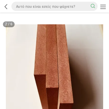
2
/
6