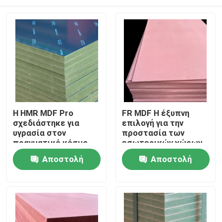
Η HMR MDF Pro
FR MDF Η έξυπνη
σχεδιάστηκε για
επιλογή για την
υγρασία στον
προστασία των
πραγματικό κόσμο
εσωτερικών χώρων
από πυρκαγιά
Σπίτι
Αποστολή
Αποστολή
ερώτησης
ερώτησης
Προϊόντα
Βίντεο