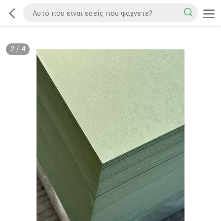
2
/
4