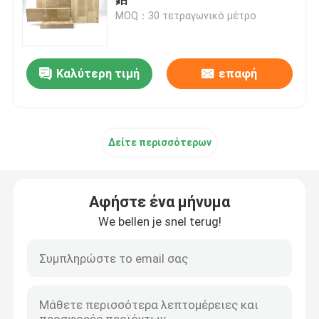
MOQ：30 τετραγωνικό μέτρο
Καπλαμάς από φυσικό ξύλο
Καλύτερη τιμή
επαφή
Κατασκευασμένος ξύλινος καπλαμάς
Βαμμένος ξύλινος καπλαμάς
Δείτε περισσότερων
Πίνακας ελαστικού
Αφήστε ένα μήνυμα
Ξύλινη ζώνη ακρών
We bellen je snel terug!
Κοντραπλακέ καπλαμάδων σκληρού ξύλου
mdf ξύλινος πίνακας