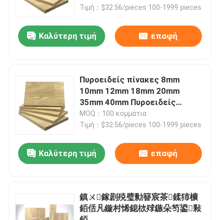
Τιμή：$32.56/pieces 100-1999 pieces
Σχετικά με εμάς
Καλύτερη τιμή
επαφή
Επισκέψεις στο εργοστάσιο
Πυροειδείς πίνακες 8mm
Έλεγχος ποιότητας
10mm 12mm 18mm 20mm
35mm 40mm Πυροειδείς
πίνακες
MOQ：100 κομμάτια
Επικοινωνήστε μαζί μας
Τιμή：$32.56/pieces 100-1999 pieces
Ειδήσεις
Καλύτερη τιμή
επαφή
Υποθέσεις
鎮ㄨ鎵剧殑璧勬簮宸茶鍒犻櫎
銆佸凡鏇村悕鎴栨殏鏃朵笉鍙敤
Ζητήστε μια προσφορά
銆