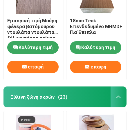
Εμπορική τιμή Μαύρη
18mm Teak
φένερα βατόμουρου
Επενδεδυμένο MRMDF
ντουλάπα ντουλάπα
Για Έπιπλα
ξύλινη πόρτα τοίχος
πίνακα διακοσμητικό
Καλύτερη τιμή
Καλύτερη τιμή
πίνακα
επαφή
επαφή
Ξύλινη ζώνη ακρών
(23)