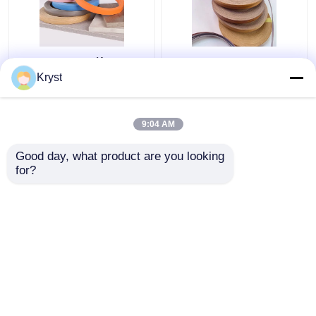
0.6mm 1mm ξύλο
Multiscene Hard Wood
κόκκος PVC λευκό
Edge Banding Αβλαβές
Kryst
χρώμα Επιπλόντα
Πρακτικό για
Τμήμα Banding
Αυτοματοποιημένη
Παραγωγή
9:04 AM
Καλύτερη τιμή
Καλύτερη τιμή
Good day, what product are you looking 
for?
επαφή
επαφή
Δείτε περισσότερων
Αρχική Σελίδα
Περίπου εμείς
επαφή
Desktop Site
Sitemap
Πολιτική απορρήτου