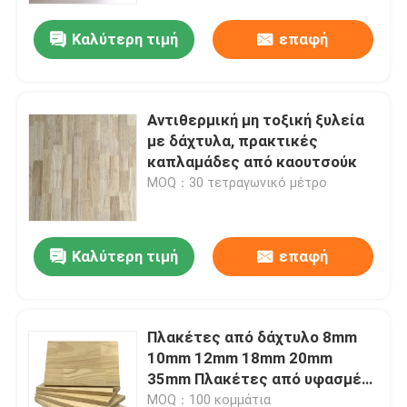
Καλύτερη τιμή
επαφή
Αντιθερμική μη τοξική ξυλεία
με δάχτυλα, πρακτικές
καπλαμάδες από καουτσούκ
MOQ：30 τετραγωνικό μέτρο
Καλύτερη τιμή
επαφή
Σπίτι
Πλακέτες από δάχτυλο 8mm
Προϊόντα
10mm 12mm 18mm 20mm
35mm Πλακέτες από υφασμένο
ξύλο
Βίντεο
MOQ：100 κομμάτια