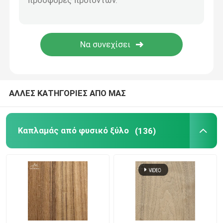
Ξύλινος καπλαμάς μπαμπού
Πίνακας με δάχτυλα από καουτσούκ
OSB Oriented Strand Board
ΑΛΛΕΣ ΚΑΤΗΓΟΡΙΕΣ ΑΠΟ ΜΑΣ
Φύλλα κοντραπλακέ μπαμπού
Καπλαμάς από φυσικό ξύλο
(136)