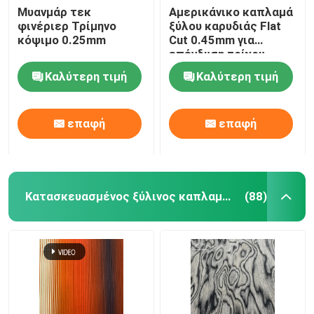
Μυανμάρ τεκ
Αμερικάνικο καπλαμά
φινέριερ Τρίμηνο
ξύλου καρυδιάς Flat
κόψιμο 0.25mm
Cut 0.45mm για
επένδυση τοίχου
Καλύτερη τιμή
Καλύτερη τιμή
επαφή
επαφή
Κατασκευασμένος ξύλινος καπλαμάς
(88)