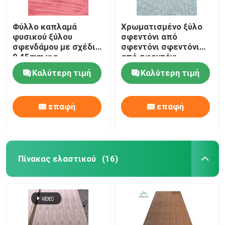
Φύλλο καπλαμά
Χρωματισμένο ξύλο
φυσικού ξύλου
σφεντόνι από
σφενδάμου με σχέδια
σφεντόνι σφεντόνι
0,45mm για
από σφεντόνι
πολυτελείς
σφεντόνι από
Καλύτερη τιμή
Καλύτερη τιμή
εσωτερικούς χώρους
σφεντόνι σφεντόνι
από σφεντόνι
σφεντόνι από
επαφή
επαφή
σφεντόνι σφεντόνι
από σφεντόνι
σφεντόνι από
σφεντόνι σφεντόνι
Πίνακας ελαστικού
(16)