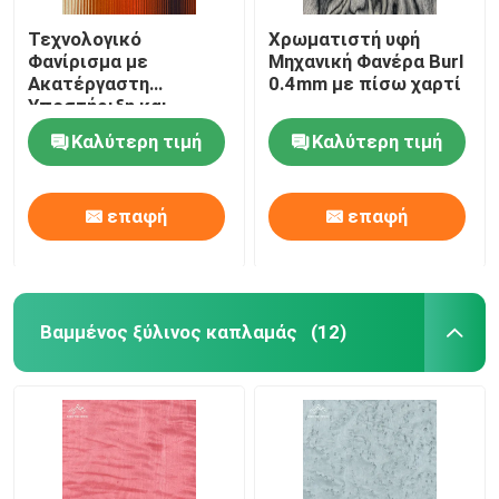
Τεχνολογικό
Χρωματιστή υφή
Φανίρισμα με
Μηχανική Φανέρα Burl
Ακατέργαστη
0.4mm με πίσω χαρτί
Υποστήριξη και
Μονάδα 0,4 χιλιοστών
Καλύτερη τιμή
Καλύτερη τιμή
στο χρώμα Νεόν
επαφή
επαφή
Βαμμένος ξύλινος καπλαμάς
(12)