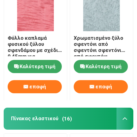
Φύλλο καπλαμά
Χρωματισμένο ξύλο
φυσικού ξύλου
σφεντόνι από
σφενδάμου με σχέδια
σφεντόνι σφεντόνι
0,45mm για
από σφεντόνι
πολυτελείς
σφεντόνι από
Καλύτερη τιμή
Καλύτερη τιμή
εσωτερικούς χώρους
σφεντόνι σφεντόνι
από σφεντόνι
σφεντόνι από
επαφή
επαφή
σφεντόνι σφεντόνι
από σφεντόνι
σφεντόνι από
σφεντόνι σφεντόνι
Πίνακας ελαστικού
(16)