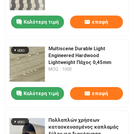
Σχετικά με εμάς
Καλύτερη τιμή
επαφή
Επισκέψεις στο εργοστάσιο
Multiscene Durable Light
Έλεγχος ποιότητας
Engineered Hardwood
Lightweight Πάχος 0,45mm
MOQ：1000
Επικοινωνήστε μαζί μας
Ειδήσεις
Καλύτερη τιμή
επαφή
Υποθέσεις
Πολλαπλών χρήσεων
κατασκευασμένος καπλαμάς
Ζητήστε μια προσφορά
ξύλου για διακόσμηση