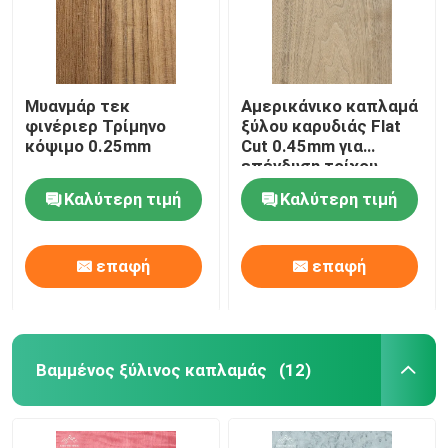
Μυανμάρ τεκ
Αμερικάνικο καπλαμά
φινέριερ Τρίμηνο
ξύλου καρυδιάς Flat
κόψιμο 0.25mm
Cut 0.45mm για
επένδυση τοίχου
Καλύτερη τιμή
Καλύτερη τιμή
επαφή
επαφή
Βαμμένος ξύλινος καπλαμάς
(12)