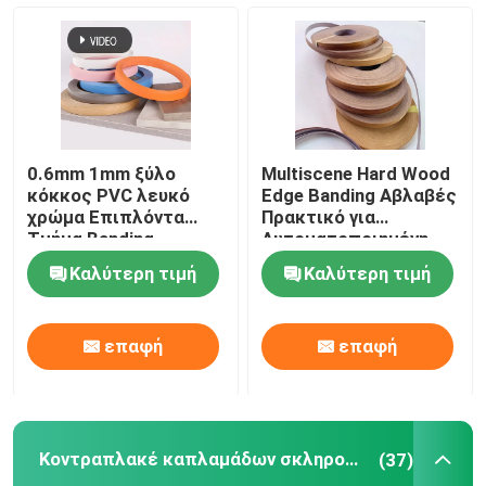
0.6mm 1mm ξύλο
Multiscene Hard Wood
κόκκος PVC λευκό
Edge Banding Αβλαβές
χρώμα Επιπλόντα
Πρακτικό για
Τμήμα Banding
Αυτοματοποιημένη
Παραγωγή
Καλύτερη τιμή
Καλύτερη τιμή
επαφή
επαφή
Κοντραπλακέ καπλαμάδων σκληρού ξύλου
(37)