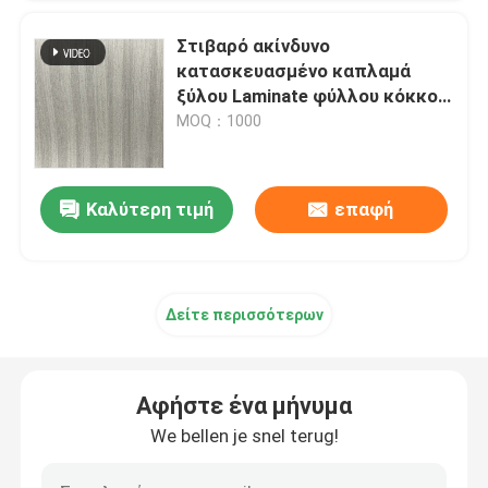
Στιβαρό ακίνδυνο
κατασκευασμένο καπλαμά
ξύλου Laminate φύλλου κόκκου
Μήκος 250 cm
MOQ：1000
Καλύτερη τιμή
επαφή
Δείτε περισσότερων
Αφήστε ένα μήνυμα
We bellen je snel terug!