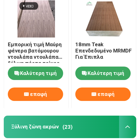
Εμπορική τιμή Μαύρη
18mm Teak
φένερα βατόμουρου
Επενδεδυμένο MRMDF
ντουλάπα ντουλάπα
Για Έπιπλα
ξύλινη πόρτα τοίχος
πίνακα διακοσμητικό
Καλύτερη τιμή
Καλύτερη τιμή
πίνακα
επαφή
επαφή
Ξύλινη ζώνη ακρών
(23)