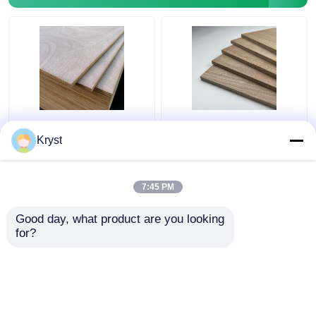
Κόντρα πλακέ
Ανθεκτικό ακίνδυνο
Αδιάβροχο καπλαμά
κόντρα πλακέ
Kryst
σκληρού ξύλου
καπλαμά ξύλου ,
Στιβαρό Πάχος 3mm-
Πάχος 6mm Φύλλα
25mm
Ξύλου Laminate
7:45 PM
Καλύτερη τιμή
Καλύτερη τιμή
Καπλαμά
Good day, what product are you looking 
for?
επαφή
επαφή
Δείτε περισσότερων