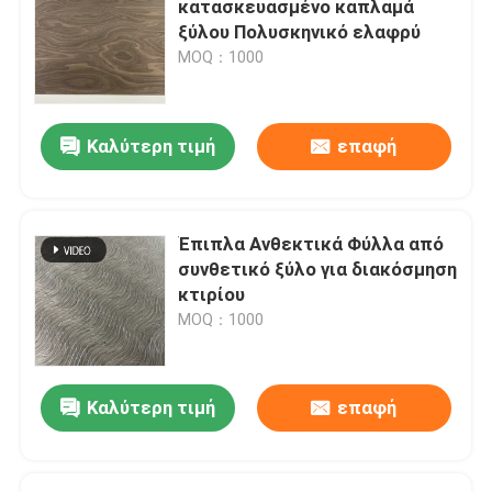
κατασκευασμένο καπλαμά
ξύλου Πολυσκηνικό ελαφρύ
Ξύλινος καπλαμάς μπαμπού
MOQ：1000
Πίνακας με δάχτυλα από καουτσούκ
Καλύτερη τιμή
επαφή
OSB Oriented Strand Board
Έπιπλα Ανθεκτικά Φύλλα από
Φύλλα κοντραπλακέ μπαμπού
συνθετικό ξύλο για διακόσμηση
κτιρίου
MOQ：1000
Καλύτερη τιμή
επαφή
Αφήστε ένα μήνυμα
We bellen je snel terug!