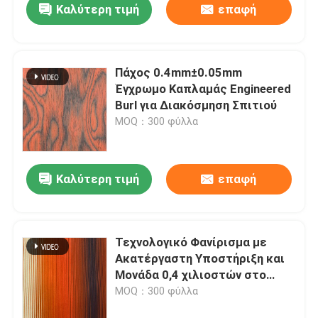
Καλύτερη τιμή
επαφή
Πάχος 0.4mm±0.05mm
Έγχρωμο Καπλαμάς Engineered
Burl για Διακόσμηση Σπιτιού
MOQ：300 φύλλα
Καλύτερη τιμή
επαφή
Τεχνολογικό Φανίρισμα με
Ακατέργαστη Υποστήριξη και
Μονάδα 0,4 χιλιοστών στο
χρώμα Νεόν
MOQ：300 φύλλα