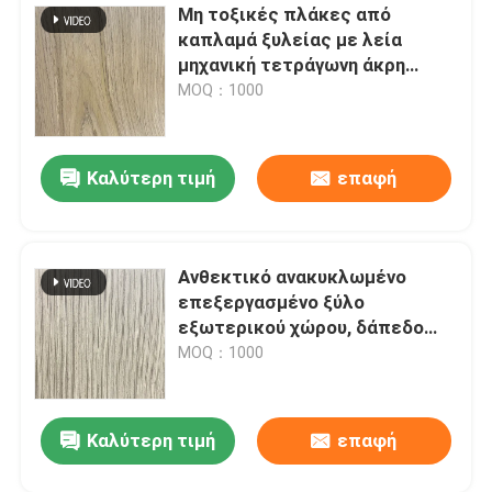
Μη τοξικές πλάκες από
καπλαμά ξυλείας με λεία
μηχανική τετράγωνη άκρη
πολλαπλών χρήσεων
MOQ：1000
Καλύτερη τιμή
επαφή
Ανθεκτικό ανακυκλωμένο
επεξεργασμένο ξύλο
υποβολή
εξωτερικού χώρου, δάπεδο
καπλαμά από σκληρό ξύλο
MOQ：1000
ανθεκτικό στο μούχλα
Καλύτερη τιμή
επαφή