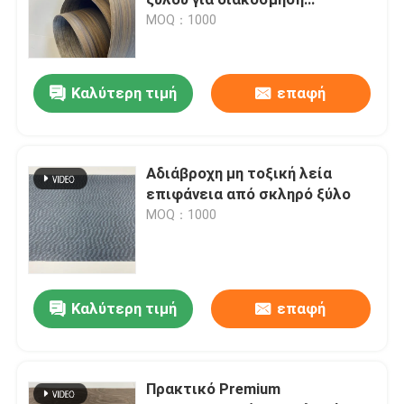
ανθεκτικός στο μούχλα
MOQ：1000
Καπλαμάς από φυσικό ξύλο
Καλύτερη τιμή
επαφή
Κατασκευασμένος ξύλινος καπλαμάς
Βαμμένος ξύλινος καπλαμάς
Αδιάβροχη μη τοξική λεία
επιφάνεια από σκληρό ξύλο
MOQ：1000
Πίνακας ελαστικού
Ξύλινη ζώνη ακρών
Καλύτερη τιμή
επαφή
Κοντραπλακέ καπλαμάδων σκληρού ξύλου
Πρακτικό Premium
mdf ξύλινος πίνακας