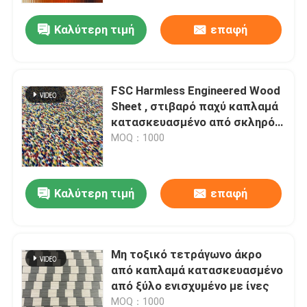
Καλύτερη τιμή
επαφή
FSC Harmless Engineered Wood
Sheet , στιβαρό παχύ καπλαμά
κατασκευασμένο από σκληρό
ξύλο
MOQ：1000
Καλύτερη τιμή
επαφή
Σπίτι
Μη τοξικό τετράγωνο άκρο
Προϊόντα
από καπλαμά κατασκευασμένο
από ξύλο ενισχυμένο με ίνες
Βίντεο
MOQ：1000