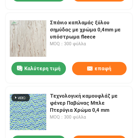
Σπάνιο καπλαμάς ξύλου
σημύδας με χρώμα 0,4mm με
υπόστρωμα fleece
MOQ：300 φύλλα
Καλύτερη τιμή
επαφή
Τεχνολογική καμουφλάζ με
φένερ Παβώνας Μπλε
Πτερύγια Χρώμα 0,4 mm
MOQ：300 φύλλα