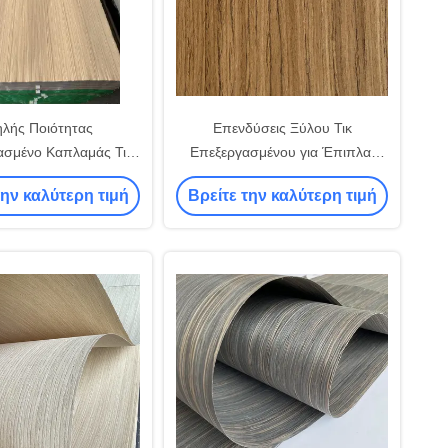
λής Ποιότητας
Επενδύσεις Ξύλου Τικ
ασμένο Καπλαμάς Τικ
Επεξεργασμένου για Έπιπλα,
λου Τικ 3347Q
Πάχους 0,4mm, Περιεκτικότητα
την καλύτερη τιμή
Βρείτε την καλύτερη τιμή
σε Υγρασία 8%±2%