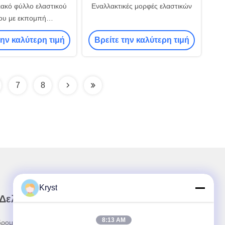
ακό φύλλο ελαστικού
Εναλλακτικές μορφές ελαστικών
ου με εκπομπή
αλδεΰδης E1/E2
την καλύτερη τιμή
Βρείτε την καλύτερη τιμή
7
8
Kryst
 Δελτίο Ενημέρωσης
8:13 AM
ρομηθείτε στο ενημερωτικό μας δελτίο για