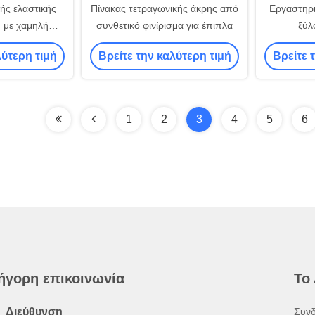
ής ελαστικής
Πίνακας τετραγωνικής άκρης από
Εργαστηρι
 με χαμηλή
συνθετικό φινίρισμα για έπιπλα
ξύλ
ε υγρασία για
φορμ
λύτερη τιμή
Βρείτε την καλύτερη τιμή
Βρείτε 
B2B
1
2
3
4
5
6
ήγορη επικοινωνία
Το
Διεύθυνση
Συνδ