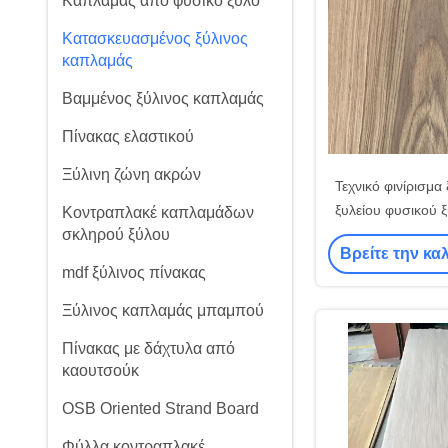
Καπλαμάς από φυσικό ξύλο
Κατασκευασμένος ξύλινος
καπλαμάς
Βαμμένος ξύλινος καπλαμάς
Πίνακας ελαστικού
Ξύλινη ζώνη ακρών
Τεχνικό φινίρισμα
ξυλείου φυσικού ξ
Κοντραπλακέ καπλαμάδων
σκληρού ξύλου
κατασκευή 
Βρείτε την κα
mdf ξύλινος πίνακας
Ξύλινος καπλαμάς μπαμπού
Πίνακας με δάχτυλα από
καουτσούκ
OSB Oriented Strand Board
Φύλλα κοντραπλακέ