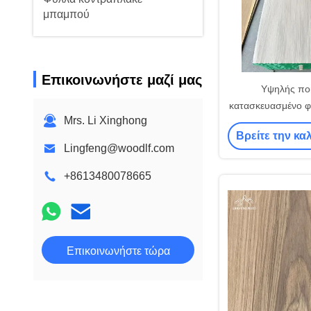
μπαμπού
Επικοινωνήστε μαζί μας
Υψηλής πο
κατασκευασμένο φι
Mrs. Li Xinghong
βελανιδιού ανασυ
Βρείτε την κα
Y-65
Lingfeng@woodlf.com
+8613480078665
Επικοινωνήστε τώρα