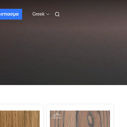
όσπασμα
Greek