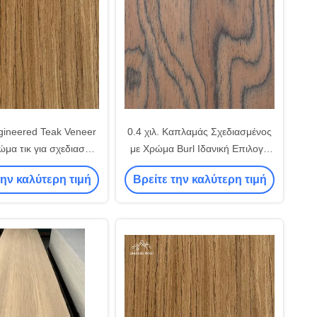
ineered Teak Veneer
0.4 χιλ. Καπλαμάς Σχεδιασμένος
μα τικ για σχεδιασμό
με Χρώμα Burl Ιδανική Επιλογή
επίπλων
για Έπιπλα
την καλύτερη τιμή
Βρείτε την καλύτερη τιμή